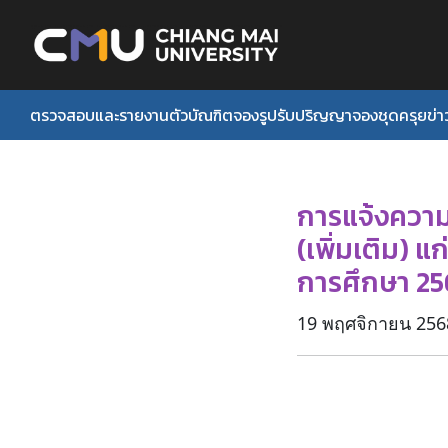
Skip
to
content
ตรวจสอบและรายงานตัวบัณฑิต
จองรูปรับปริญญา
จองชุดครุย
ข่
Se
fo
การแจ้งความ
(เพิ่มเติม) 
การศึกษา 25
19 พฤศจิกายน 256