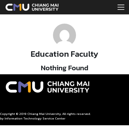
Skip
to
Search
content
for:
Education Faculty
Nothing Found
Copyright © 2019 Chiang Mai University, All rights reserved.
by Information Technology Service Center